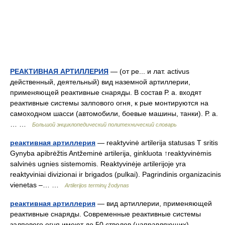
РЕАКТИВНАЯ АРТИЛЛЕРИЯ
— (от ре... и лат. асtivus
действенный, деятельный) вид наземной артиллерии,
применяющей реактивные снаряды. В состав Р. а. входят
реактивные системы залпового огня, к рые монтируются на
самоходном шасси (автомобили, боевые машины, танки). Р. а.
… …
Большой энциклопедический политехнический словарь
реактивная артиллерия
— reaktyvinė artilerija statusas T sritis
Gynyba apibrėžtis Antžeminė artilerija, ginkluota ↑reaktyvinėmis
salvinės ugnies sistemomis. Reaktyvinėje artilerijoje yra
reaktyviniai divizionai ir brigados (pulkai). Pagrindinis organizacinis
vienetas –… …
Artilerijos terminų žodynas
реактивная артиллерия
— вид артиллерии, применяющей
реактивные снаряды. Современные реактивные системы
залпового огня имеют до 50 стволов (направляющих),