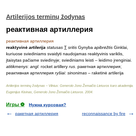
Artilerijos terminų žodynas
реактивная артиллерия
реактивная артиллерия
reaktyvinė
artilerija
statusas
T
sritis
Gynyba
apibrėžtis
Ginklai,
kuriuose sviediniams svaidyti naudojamas reaktyvinis variklis,
įtaisytas pačiame sviedinyje; sviediniams leisti – leidimo įrenginiai.
atitikmenys
:
angl.
rocket artillery
rus.
ракетная артиллерия;
реактивная артиллерия
ryšiai
:
sinonimas
– raketinė artilerija
Artilerijos terminų žodynas – Vilnius: Generolo Jono Žemaičio Lietuvos karo akademija
.
Eugenijus Kisinas, Generolo Jono Žemaičio Lietuvos
.
2004
.
Игры ⚽
Нужна курсовая?
ракетная артиллерия
reconnaissance by fire