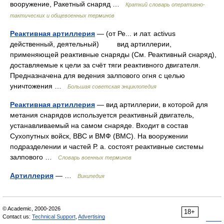
вооружение, Ракетный снаряд …
Краткий словарь оперативно-
тактических и общевоенных терминов
Реактивная артиллерия
— (от Ре... и лат. activus
действенный, деятельный) вид артиллерии,
применяющей реактивные снаряды (См. Реактивный снаряд),
доставляемые к цели за счёт тяги реактивного двигателя.
Предназначена для ведения залпового огня с целью
уничтожения …
Большая советская энциклопедия
Реактивная артиллерия
— вид артиллерии, в которой для
метания снарядов используется реактивный двигатель,
устанавливаемый на самом снаряде. Входит в состав
Сухопутных войск, ВВС и ВМФ (ВМС). На вооружении
подразделении и частей Р. а. состоят реактивные системы
залпового …
Словарь военных терминов
Артиллерия
— …
Википедия
© Academic, 2000-2026
18+
Contact us:
Technical Support
,
Advertising